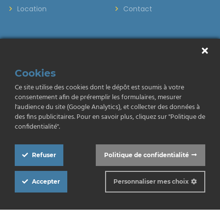
Location
Contact
Cookies
Ce site utilise des cookies dont le dépôt est soumis à votre
consentement afin de préremplir les formulaires, mesurer
Mentions légales
Politique de confidentialité
l'audience du site (Google Analytics), et collecter des données à
des fins publicitaires. Pour en savoir plus, cliquez sur "Politique de
Barème des honoraires
confidentialité".
Refuser
Politique de confidentialité
Accepter
Personnaliser mes choix
Copyright © 2026. Développé par
Cookie
Box